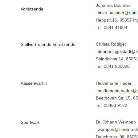
Johanna Buchner
Vorsitzende
buko.buchner@t-onl
Heppstr.16, 85057 In
Tel. 0841 41904
Christa Rödiger
Stellvertretende Vorsitzende
donner.ingolstadt@f
Saindlohstr.14, 85051
Tel: 0841 980098
Kassenwartin
Heidemarie Hader
heidemarie.hader@
Beethoven Str. 15, 85
Tel. 08403 9122
Dr. Johann Wempen
Sportwart
wempen@t-online.d
Daucherstr. 98, 85053