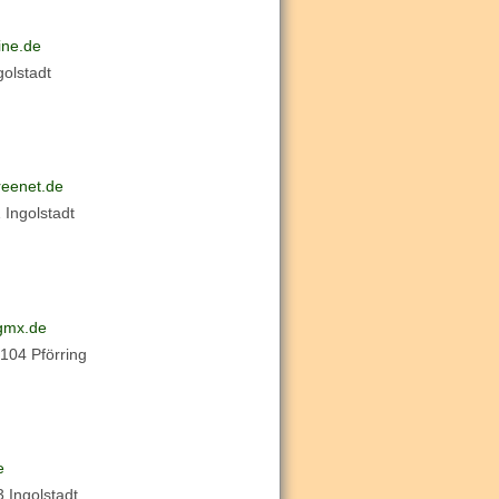
ine.de
golstadt
reenet.de
 Ingolstadt
gmx.de
104 Pförring
e
 Ingolstadt