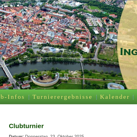
b-Infos
Turnierergebnisse
Kalender
Clubturnier
Datum:
Donnerstag, 23. Oktober 2025