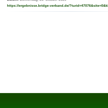
https://ergebnisse.bridge-verband.de/?turid=47076&site=0&k