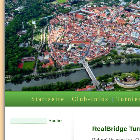
Startseite
Club-Infos
Turnie
Suche
Suchformular
RealBridge Tur
Datum:
Donnerstag, 2